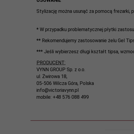
USUWANIE
Stylizację można usunąć za pomocą frezarki, pi
*
W przypadku problematycznej płytki zastosu
**
Rekomendujemy zastosowanie żelu Gel Tips n
***
Jeśli wybierzesz długi kształt tipsa, wzm
PRODUCENT:
VYNN GROUP Sp. z o.o.
ul. Żwirowa 18,
05-506 Wilcza Góra, Polska
info@victoriavynn.pl
mobile: +48 576 088 499