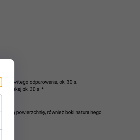
całkowitego odparowania, ok. 30 s.
Odczekaj ok. 30 s.
*
ał całą powierzchnię, również boki naturalnego