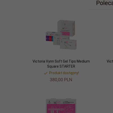
Polec
Victoria Vynn Soft Gel Tips Medium
Vic
Square STARTER
Produkt dostępny!
380,
00
PLN