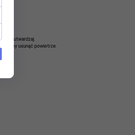
0 s.
**
Nie utwardzaj.
zegu, aby usunąć powietrze.