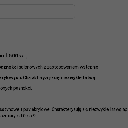
und 500szt,
paznokci
salonowych z zastosowaniem wstępnie
krylowych.
Charakteryzuje się
niezwykle łatwą
onych paznokci.
satynowe tipsy akrylowe. Charakteryzują się niezwykle łatwą ap
ozmiary od 0 do 9.