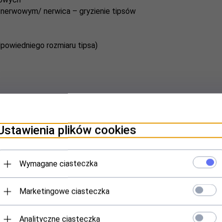
e nerwowym/ nerwica – gryzienie tipsów
dpowiedniego rozmiaru tipsa)
, lekko zmatuj, oczyść.
Ustawienia plików cookies
 zaaplikuj na paznokcie PREP TIPS for degreasing. Pozostaw do 
okcia pokryj cienką warstwą preparatu PRIMER TIPS acid free. 
Wymagane ciasteczka
iar SOFT GEL TIPS do naturalnej płytki tak, aby idealnie zakryw
Marketingowe ciasteczka
dtłuść również spód wszystkich
Analityczne ciasteczka
itego odparowania, ok. 30 s