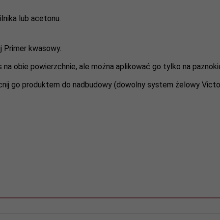
lnika lub acetonu.
j Primer kwasowy.
a obie powierzchnie, ale można aplikować go tylko na paznokie
ocnij go produktem do nadbudowy (dowolny system żelowy Victor