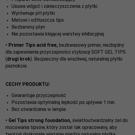
Usuwa wilgoć i zanieczyszczenia z płytki
Wyrównuje pH płytki
Matowi i odtłuszcza tips
Bezbarwny płyn
Nie pozostawia klejącej warstwy inhibicyjnej
•
Primer Tips acid free,
bezkwasowy primer, niezbędny
dla zapewnienia przyczepności stylizacji SOFT GEL TIPS
(
drugi krok
). Bezpieczny dla wrażliwej, naturalnej płytki
paznokcia.
CECHY PRODUKTU:
Gwarantuje przyczepność
Pozostawia optymalną lepkość po upływie 1 min.
Bez utwardzania w lampie.
•
Gel Tips strong foundation,
światłoutwardzalny żel do
mocowania tipsów, który został tak opracowany, aby
tworzył doskonałe wiązanie między naturalną płytką