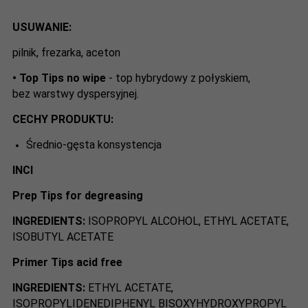
USUWANIE:
pilnik, frezarka, aceton
•
Top Tips no wipe
-
top hybrydowy z połyskiem,
bez warstwy dyspersyjnej.
CECHY PRODUKTU:
Średnio-gęsta konsystencja
INCI
Prep Tips
for degreasing
INGREDIENTS:
ISOPROPYL ALCOHOL, ETHYL ACETATE,
ISOBUTYL ACETATE
Primer Tips acid free
INGREDIENTS:
ETHYL ACETATE,
ISOPROPYLIDENEDIPHENYL BISOXYHYDROXYPROPYL