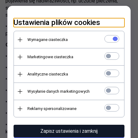
pojawienia się nadwrażliwości, np. uczucie pieczenia,
swędzenie, zaczerwienienie itp., należy zaprzestać
stosowania produktu.
Ustawienia plików cookies
• Stosować tylko na zdrową i nieosłabioną płytkę
paznokcia.
Wymagane ciasteczka
Gel Tips strong foundation
• Tylko do użytku profesjonalnego.
Marketingowe ciasteczka
• Może powodować reakcję alergiczną.
Analityczne ciasteczka
• Unikać kontaktu ze skórą i oczami.
• Chronić przed dziećmi.
Wysyłanie danych marketingowych
• Przeczytać uważnie sposób użycia.
Reklamy spersonalizowane
• Stosować zgodnie z przeznaczeniem.
• Nie stosować w przypadku nadwrażliwości na
Zapisz ustawienia i zamknij
którykolwiek ze składników produktu