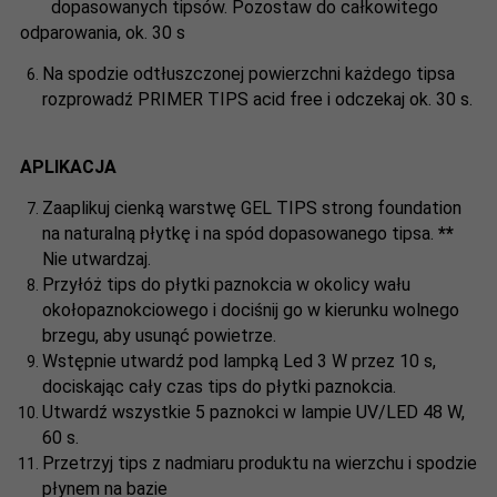
dopasowanych tipsów. Pozostaw do całkowitego
odparowania, ok. 30 s
Na spodzie odtłuszczonej powierzchni każdego tipsa
rozprowadź PRIMER TIPS acid free i odczekaj ok. 30 s.
APLIKACJA
Zaaplikuj cienką warstwę GEL TIPS strong foundation
na naturalną płytkę i na spód dopasowanego tipsa.
**
Nie utwardzaj.
Przyłóż tips do płytki paznokcia w okolicy wału
okołopaznokciowego i dociśnij go w kierunku wolnego
brzegu, aby usunąć powietrze.
Wstępnie utwardź pod lampką Led 3 W przez 10 s,
dociskając cały czas tips do płytki paznokcia.
Utwardź wszystkie 5 paznokci w lampie UV/LED 48 W,
60 s.
Przetrzyj tips z nadmiaru produktu na wierzchu i spodzie
płynem na bazie