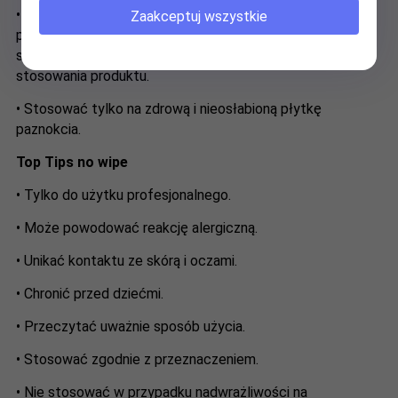
• W przypadku wystąpienia reakcji niepożądanej lub
Zaakceptuj wszystkie
pojawienia się nadwrażliwości, np. uczucie pieczenia,
swędzenie, zaczerwienienie itp., należy zaprzestać
stosowania produktu.
• Stosować tylko na zdrową i nieosłabioną płytkę
paznokcia.
Top Tips no wipe
• Tylko do użytku profesjonalnego.
• Może powodować reakcję alergiczną.
• Unikać kontaktu ze skórą i oczami.
• Chronić przed dziećmi.
• Przeczytać uważnie sposób użycia.
• Stosować zgodnie z przeznaczeniem.
• Nie stosować w przypadku nadwrażliwości na