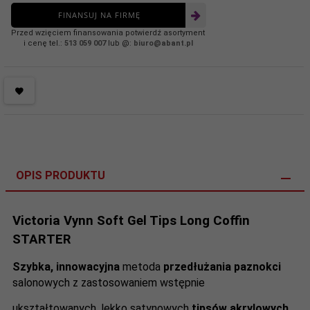
FINANSUJ NA FIRMĘ
Przed wzięciem finansowania potwierdź asortyment
i cenę tel.:
513 059 007
lub @:
biuro@abant.pl
OPIS PRODUKTU
Victoria Vynn Soft Gel Tips Long Coffin
STARTER
Szybka, innowacyjna
metoda
przedłużania paznokci
salonowych z zastosowaniem wstępnie
ukształtowanych, lekko satynowych
tipsów akrylowych.