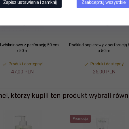
Zapisz ustawienia i zamknij
Zaakceptuj wszystkie
 włókninowy z perforacją 50 cm
Podkład papierowy z perforacją
x 50 m
x 50 m
Produkt dostępny!
Produkt dostępny!
47,
00
PLN
26,
00
PLN
nci, którzy kupili ten produkt wybrali równi
Promocja