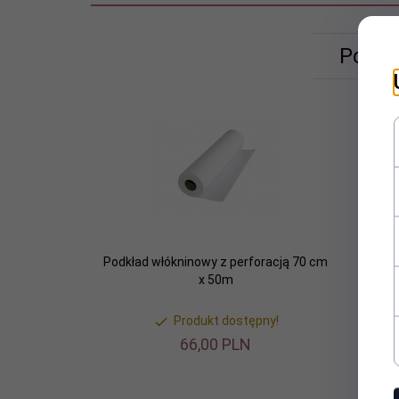
Polec
Podkład włókninowy z perforacją 70 cm
Szp
x 50m
Produkt dostępny!
66,
00
PLN