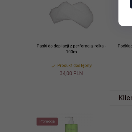
Paski do depilacji z perforacją ,rolka -
Podkład
100m
Produkt dostępny!
34,
00
PLN
Klie
Promocja