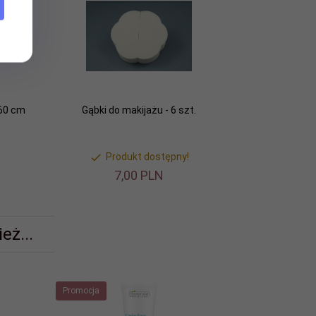
 60 cm
Gąbki do makijażu - 6 szt.
Produkt dostępny!
7,
00
PLN
eż...
Promocja