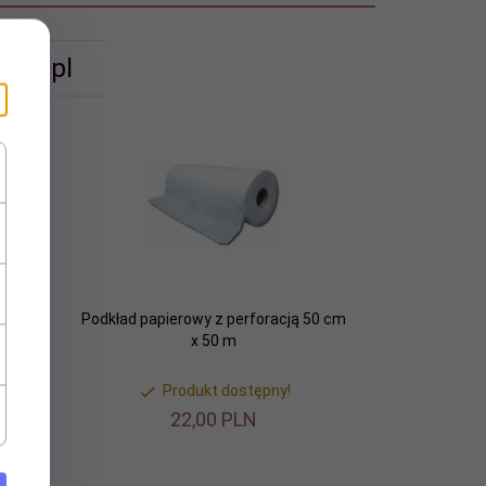
ant.pl
cji 100
Podkład papierowy z perforacją 50 cm
x 50 m
Produkt dostępny!
22,
00
PLN