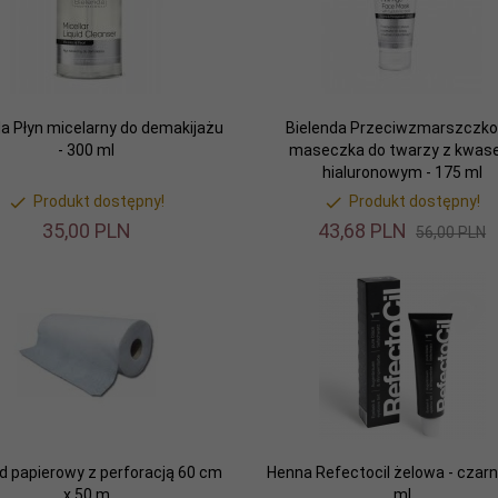
da Płyn micelarny do demakijażu
Bielenda Przeciwzmarszczk
- 300 ml
maseczka do twarzy z kwa
hialuronowym - 175 ml
Produkt dostępny!
Produkt dostępny!
35,
00
PLN
43,
68
PLN
56,00 PLN
d papierowy z perforacją 60 cm
Henna Refectocil żelowa - czarn
x 50 m
ml