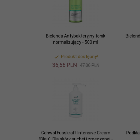
Bielenda Antybakteryjny tonik
Bielen
normalizujący - 500 ml
Produkt dostępny!
36,
66
PLN
47,00 PLN
Gehwol Fusskraft Intensive Cream
Podkła
(Blau), Dla skóry suchej i zmęczonej -