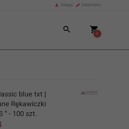
Zaloguj
Załóż konto
0
assic blue txt |
ane Rękawiczki
S " - 100 szt.
N