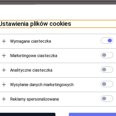
amy w sklepie i hurtowni kosmetycznej Ab
Ustawienia plików cookies
Wymagane ciasteczka
Marketingowe ciasteczka
Analityczne ciasteczka
atułka drewniana - 100 szt.
Flizelina w rolce - paski do depila
m
Wysyłanie danych marketingowych
Produkt dostępny!
Produkt dostępny!
Reklamy spersonalizowane
11,
00
PLN
32,
00
PLN