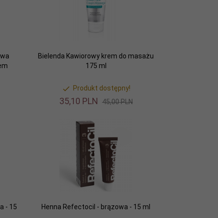
owa
Bielenda Kawiorowy krem do masażu
sem
175 ml
Produkt dostępny!
35,
10
PLN
45,00 PLN
a - 15
Henna Refectocil - brązowa - 15 ml