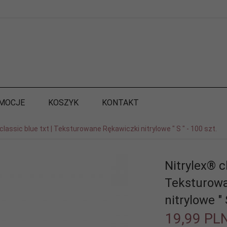
MOCJE
KOSZYK
KONTAKT
classic blue txt | Teksturowane Rękawiczki nitrylowe " S " - 100 szt.
Nitrylex® cl
Teksturow
nitrylowe " 
19,
99
PL