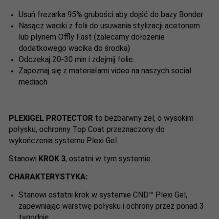
Usuń frezarka 95% grubości aby dojść do bazy Bonder
Nasącz waciki z folii do usuwania stylizacji acetonem
lub płynem Offly Fast (zalecamy dołożenie
dodatkowego wacika do środka)
Odczekaj 20-30 min i zdejmij folie.
Zapoznaj się z materiałami video na naszych social
mediach
PLEXIGEL PROTECTOR
to bezbarwny żel, o wysokim
połysku, ochronny Top Coat przeznaczony do
wykończenia systemu Plexi Gel.
Stanowi
KROK 3
, ostatni w tym systemie.
CHARAKTERYSTYKA:
Stanowi ostatni krok w systemie CND™ Plexi Gel,
zapewniając warstwę połysku i ochrony przez ponad 3
tygodnie