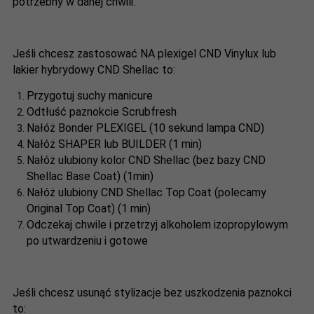
potrzebny w danej chwili.
Jeśli chcesz zastosować NA plexigel CND Vinylux lub
lakier hybrydowy CND Shellac to:
Przygotuj suchy manicure
Odtłuść paznokcie Scrubfresh
Nałóż Bonder PLEXIGEL (10 sekund lampa CND)
Nałóż SHAPER lub BUILDER (1 min)
Nałóż ulubiony kolor CND Shellac (bez bazy CND
Shellac Base Coat) (1min)
Nałóż ulubiony CND Shellac Top Coat (polecamy
Original Top Coat) (1 min)
Odczekaj chwile i przetrzyj alkoholem izopropylowym
po utwardzeniu i gotowe
Jeśli chcesz usunąć stylizacje bez uszkodzenia paznokci
to: