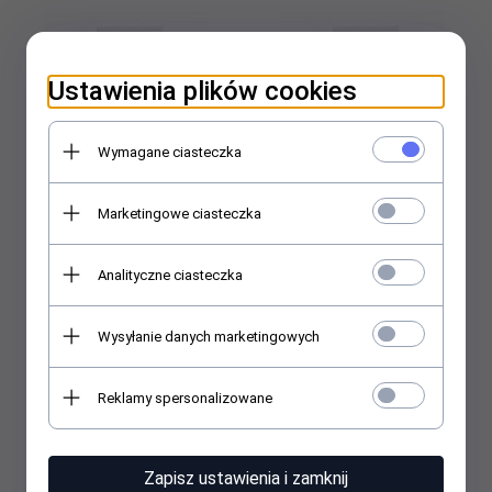
Ustawienia plików cookies
Wymagane ciasteczka
Lumene KLASSIKKO
Lumene KLASSIKKO
Marketingowe ciasteczka
Nawilżający krem na dzień
Matujący krem na dzień do
do każdego typu cery 50 ml
skóry mieszanej i tłustej 50
Analityczne ciasteczka
ml
54,
99
PLN
54,
99
PLN
Wysyłanie danych marketingowych
Reklamy spersonalizowane
Zapisz ustawienia i zamknij