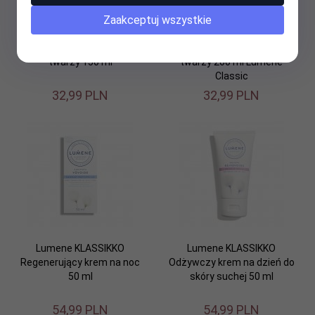
Zaakceptuj wszystkie
Lumene KLASSIKKO Głęboko
Lumene KLASSIKKO
oczyszczający żel do mycia
Odświeżający tonik do
twarzy 150 ml
twarzy 200 ml Lumene
Classic
32,
99
PLN
32,
99
PLN
Lumene KLASSIKKO
Lumene KLASSIKKO
Regenerujący krem na noc
Odżywczy krem na dzień do
50 ml
skóry suchej 50 ml
54,
99
PLN
54,
99
PLN