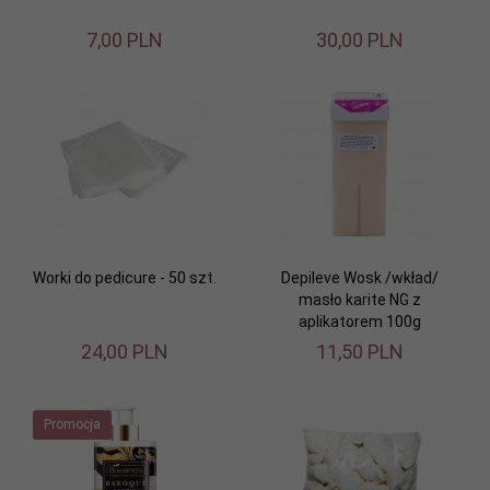
7,
00
PLN
30,
00
PLN
Worki do pedicure - 50 szt.
Depileve Wosk /wkład/
masło karite NG z
aplikatorem 100g
24,
00
PLN
11,
50
PLN
Promocja