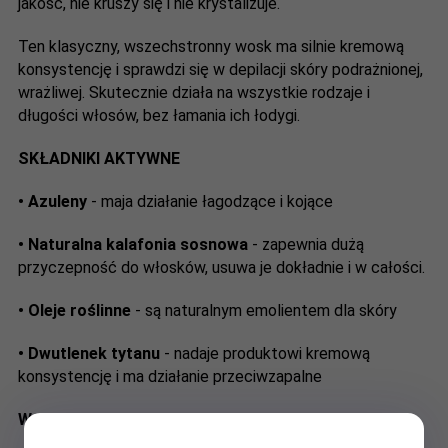
jakość, nie kruszy się i nie krystalizuje.
Ten klasyczny, wszechstronny wosk ma silnie kremową
konsystencję i sprawdzi się w depilacji skóry podrażnionej,
wrażliwej. Skutecznie działa na wszystkie rodzaje i
długości włosów, bez łamania ich łodygi.
SKŁADNIKI AKTYWNE
• Azuleny
- maja działanie łagodzące i kojące
• Naturalna kalafonia sosnowa
- zapewnia dużą
przyczepność do włosków, usuwa je dokładnie i w całości.
• Oleje roślinne
- są naturalnym emolientem dla skóry
• Dwutlenek tytanu
- nadaje produktowi kremową
konsystencję i ma działanie przeciwzapalne
WSKAZANIA