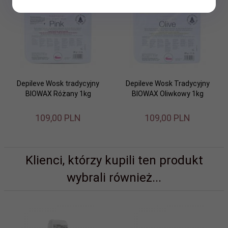
Depileve Wosk tradycyjny
Depileve Wosk Tradycyjny
BIOWAX Różany 1kg
BIOWAX Oliwkowy 1kg
109,
00
PLN
109,
00
PLN
Klienci, którzy kupili ten produkt
wybrali również...