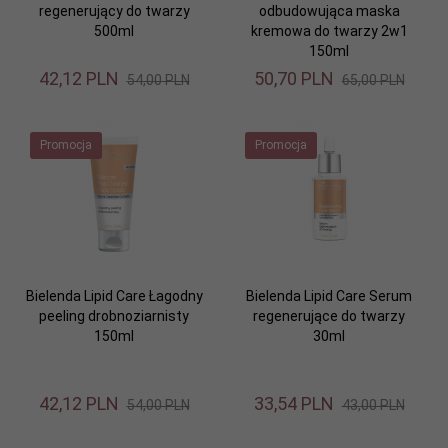
regenerujący do twarzy
odbudowująca maska
500ml
kremowa do twarzy 2w1
150ml
42,
12
PLN
50,
70
PLN
54,00 PLN
65,00 PLN
Promocja
Promocja
Bielenda Lipid Care Łagodny
Bielenda Lipid Care Serum
peeling drobnoziarnisty
regenerujące do twarzy
150ml
30ml
42,
12
PLN
33,
54
PLN
54,00 PLN
43,00 PLN