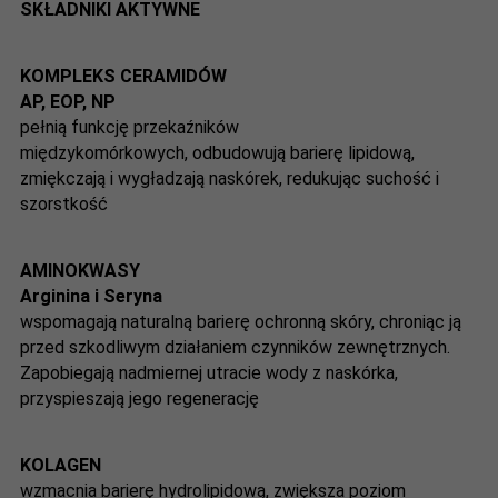
SKŁADNIKI AKTYWNE
KOMPLEKS CERAMIDÓW
AP, EOP, NP
pełnią funkcję przekaźników
międzykomórkowych,
odbudowują barierę lipidową,
zmiękczają i wygładzają naskórek, redukując suchość i
szorstkość
AMINOKWASY
Arginina i Seryna
wspomagają naturalną barierę ochronną skóry, chroniąc ją
przed szkodliwym działaniem czynników zewnętrznych.
Zapobiegają nadmiernej utracie wody z naskórka,
przyspieszają jego regenerację
KOLAGEN
wzmacnia barierę hydrolipidową, zwiększa poziom