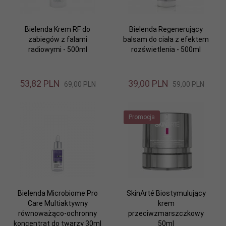
Bielenda Krem RF do
Bielenda Regenerujący
zabiegów z falami
balsam do ciała z efektem
radiowymi - 500ml
rozświetlenia - 500ml
53,
82
PLN
39,
00
PLN
69,00 PLN
59,00 PLN
Promocja
Bielenda Microbiome Pro
SkinArté Biostymulujący
Care Multiaktywny
krem
równoważąco-ochronny
przeciwzmarszczkowy
koncentrat do twarzy 30ml
50ml