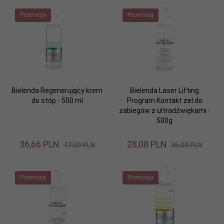
Promocja
Promocja
Bielenda Regenerujący krem
Bielenda Laser Lifting
do stóp - 500 ml
Program Kontakt żel do
zabiegów z ultradźwiękami -
500g
36,
66
PLN
28,
08
PLN
47,00 PLN
36,00 PLN
Promocja
Promocja