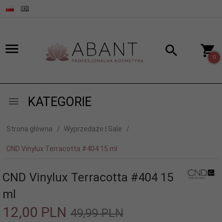
0
KATEGORIE
Strona główna
Wyprzedaże | Sale
CND Vinylux Terracotta #404 15 ml
CND Vinylux Terracotta #404 15
ml
12,
00
PLN
49,99 PLN