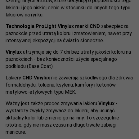
szereg innych atutów, które decydują o popularności tego
lakieru i jego niskiej cenie w stosunku do innych tego typu
lakierów na rynku.
Technologia ProLight Vinylux marki CND
zabezpiecza
paznokcie przed utratą koloru i zmatowieniem, nawet przy
intensywnej ekspozycji na światło słoneczne.
Vinylux
utrzymuje się do 7 dni bez utraty jakości koloru na
paznokciach - bez konieczności użycia specjalnego
podkładu (Base Coat).
Lakiery
CND Vinylux
nie zawierają szkodliwego dla zdrowia
formaldehydu, toluenu, ksylenu, kamfory i ketonów
metylowo-etylowych typu MEK.
Ważny jest także proces zmywania lakieru
Vinylux
-
wystarczy zwykły zmywacz do lakieru, aby usunąć
aktualny kolor lub zmienić go na inny. To szczególnie
istotne, gdy nie masz czasu na długotrwałe zabiegi
manicure.