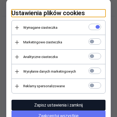
Polecamy w sklepie i hurtowni
kosmetycznej Abant.pl
Ustawienia plików cookies
Wymagane ciasteczka
Marketingowe ciasteczka
Analityczne ciasteczka
Lakier CND Shellac White
Lakier CND Shellac Glitter
Wysyłanie danych marketingowych
Button Down 7,3 ml
Sneakers 7,3 ml
Reklamy spersonalizowane
89,
99
PLN
89,
99
PLN
Zapisz ustawienia i zamknij
Promocja
Promocja
Zaakceptuj wszystkie