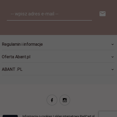
-- wpisz adres e-mail --
Regulamin i informacje
Oferta Abant.pl
ABANT .PL
biuro@abant.pl
Informacja o cookies
|
sklep internetowy
RedCart.pl