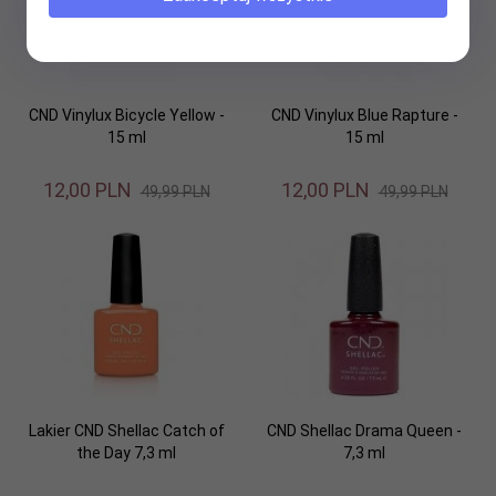
CND Vinylux Bicycle Yellow -
CND Vinylux Blue Rapture -
15 ml
15 ml
12,
00
PLN
12,
00
PLN
49,99 PLN
49,99 PLN
Lakier CND Shellac Catch of
CND Shellac Drama Queen -
the Day 7,3 ml
7,3 ml