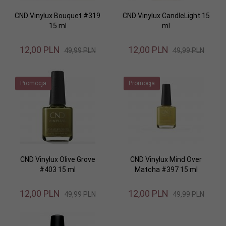
CND Vinylux Bouquet #319
CND Vinylux CandleLight 15
15 ml
ml
12,
00
PLN
12,
00
PLN
49,99 PLN
49,99 PLN
Promocja
Promocja
CND Vinylux Olive Grove
CND Vinylux Mind Over
#403 15 ml
Matcha #397 15 ml
12,
00
PLN
12,
00
PLN
49,99 PLN
49,99 PLN