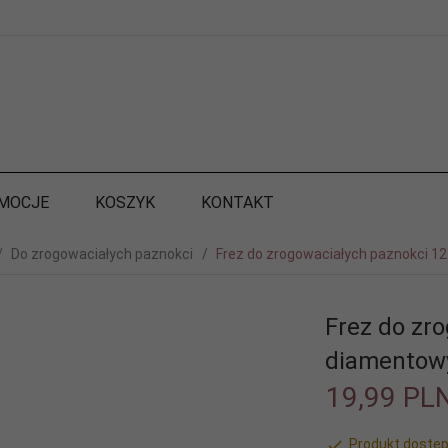
MOCJE
KOSZYK
KONTAKT
Do zrogowaciałych paznokci
Frez do zrogowaciałych paznokci 1
Frez do zr
diamentowy
19,
99
PL
Produkt dostęp