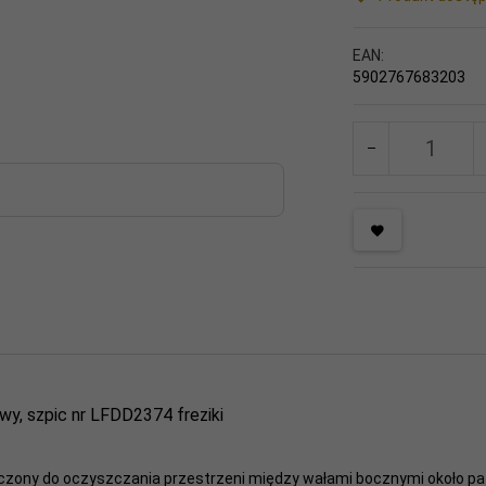
EAN:
5902767683203
y, szpic nr LFDD2374 freziki
aczony do oczyszczania przestrzeni między wałami bocznymi około pa