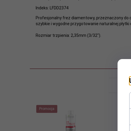
Indeks:
LFDD2374
Profesjonalny frez diamentowy, przeznaczony do 
szybkie i wygodne przygotowanie naturalnej płytk
Rozmiar trzpienia: 2,35mm (3/32").
Klie
Promocja