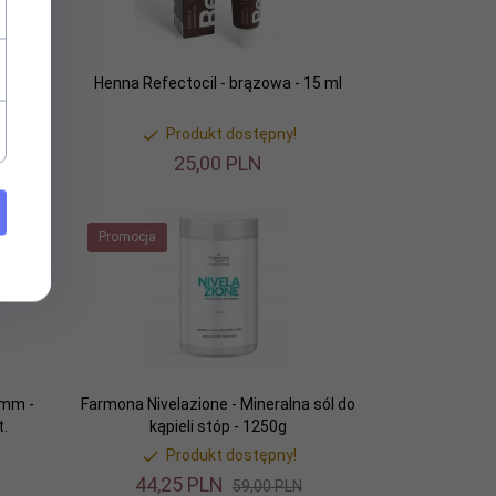
15 ml
Henna Refectocil - brązowa - 15 ml
Produkt dostępny!
25,
00
PLN
Promocja
0mm -
Farmona Nivelazione - Mineralna sól do
t.
kąpieli stóp - 1250g
Produkt dostępny!
44,
25
PLN
59,00 PLN