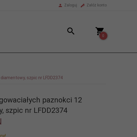
Zaloguj
Załóż konto
0
2 diamentowy, szpic nr LFDD2374
ogowaciałych paznokci 12
, szpic nr LFDD2374
N
ny!