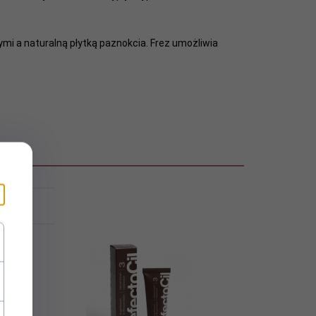
i a naturalną płytką paznokcia. Frez umożliwia
eż...