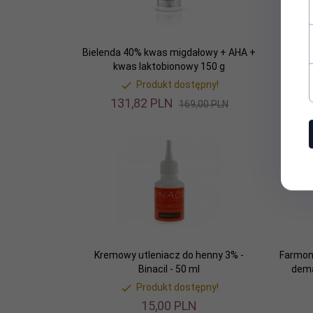
Bielenda 40% kwas migdałowy + AHA +
Henna 
kwas laktobionowy 150 g
Produkt dostępny!
131,
82
PLN
169,00 PLN
Prom
Kremowy utleniacz do henny 3% -
Farmona
Binacil - 50 ml
dema
Produkt dostępny!
15,
00
PLN