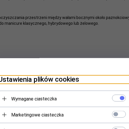
oczyszczania przestrzeni między wałami bocznymi około paznokciowym
i do manicure klasycznego, hybrydowego lub żelowego.
Ustawienia plików cookies
nci, którzy kupili ten produkt wybrali równi
Wymagane ciasteczka
Marketingowe ciasteczka