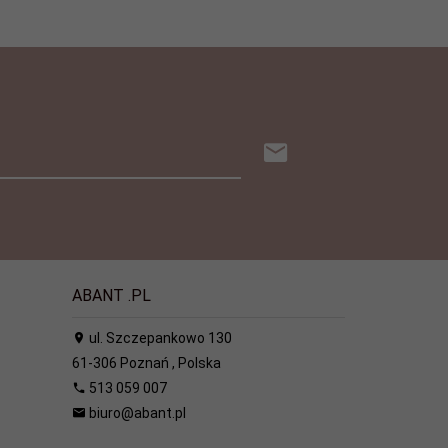
ABANT .PL
ul. Szczepankowo 130
61-306
Poznań
,
Polska
513 059 007
biuro@abant.pl