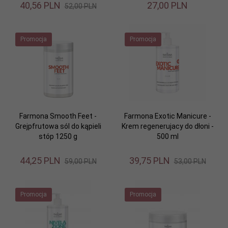
40,
56
PLN
27,
00
PLN
52,00 PLN
Promocja
Promocja
Farmona Smooth Feet -
Farmona Exotic Manicure -
Grejpfrutowa sól do kąpieli
Krem regenerujacy do dłoni -
stóp 1250 g
500 ml
44,
25
PLN
39,
75
PLN
59,00 PLN
53,00 PLN
Promocja
Promocja