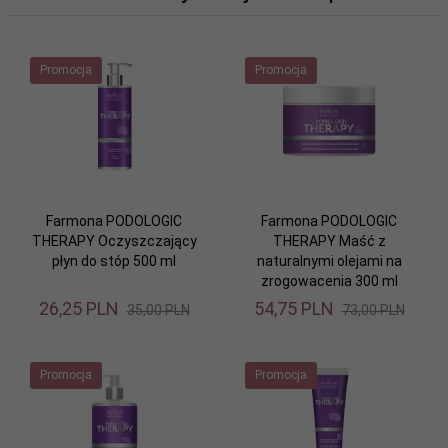
Promocja
Promocja
Farmona PODOLOGIC
Farmona PODOLOGIC
THERAPY Oczyszczający
THERAPY Maść z
płyn do stóp 500 ml
naturalnymi olejami na
zrogowacenia 300 ml
26,
25
PLN
54,
75
PLN
35,00 PLN
73,00 PLN
Promocja
Promocja