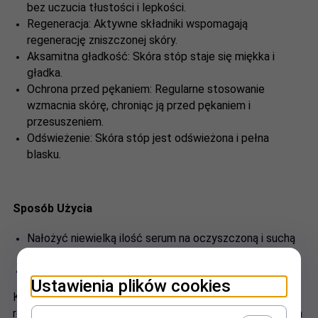
bez uczucia tłustości i lepkości.
Regeneracja: Aktywne składniki wspomagają
regenerację zniszczonej skóry.
Aksamitna gładkość: Skóra stóp staje się miękka i
gładka.
Ochrona przed pękaniem: Regularne stosowanie
wzmacnia skórę, chroniąc ją przed pękaniem i
przesuszeniem.
Odświeżenie: Skóra stóp jest odświeżona i pełna
blasku.
Sposób Użycia
Nałożyć niewielką ilość serum na oczyszczoną i suchą
skórę stóp.
Delikatnie wmasować, pozostawić do wchłonięcia.
Ustawienia plików cookies
Kremowe serum na zakończenie zabiegów to doskonałe
rozwiązanie dla osób pragnących zapewnić swoim stopom