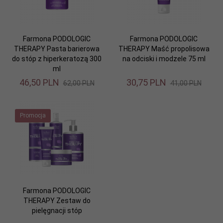
Farmona PODOLOGIC
Farmona PODOLOGIC
THERAPY Pasta barierowa
THERAPY Maść propolisowa
do stóp z hiperkeratozą 300
na odciski i modzele 75 ml
ml
46,
50
PLN
30,
75
PLN
62,00 PLN
41,00 PLN
Promocja
Farmona PODOLOGIC
THERAPY Zestaw do
pielęgnacji stóp