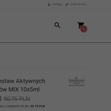
Zaloguj
Załóż konto
0
estaw Aktywnych
tów MIX 10x5ml
N
90,75 PLN
tu z ostatnich 30 dni:
90.75 PLN