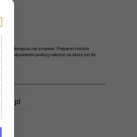
 do wchłonięcia, nie zmywać. Preparat można
ować odpowiedni poślizg nałożyć na skórę żel do
ant.pl