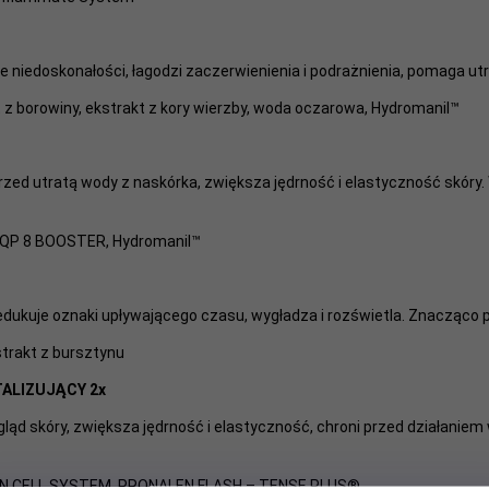
 niedoskonałości, łagodzi zaczerwienienia i podrażnienia, pomaga ut
t z borowiny, ekstrakt z kory wierzby, woda oczarowa, Hydromanil™
przed utratą wody z naskórka, zwiększa jędrność i elastyczność skóry
P 8 BOOSTER, Hydromanil™
redukuje oznaki upływającego czasu, wygładza i rozświetla. Znacząco p
strakt z bursztynu
ALIZUJĄCY 2x
ląd skóry, zwiększa jędrność i elastyczność, chroni przed działaniem 
ION CELL SYSTEM, PRONALEN FLASH – TENSE PLUS®