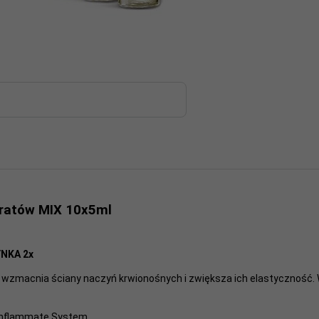
ratów MIX 10x5ml
NKA 2x
a, wzmacnia ściany naczyń krwionośnych i zwiększa ich elastyczność. 
i Inflammate System