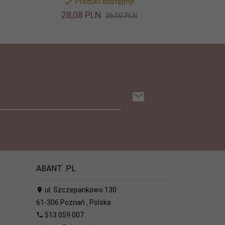
Produkt dostępny!
28,
08
PLN
36,00 PLN
ABANT .PL
ul. Szczepankowo 130
61-306
Poznań
,
Polska
513 059 007