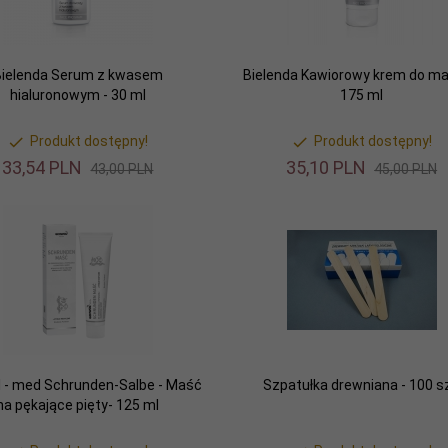
Bielenda Serum z kwasem
Bielenda Kawiorowy krem do m
hialuronowym - 30 ml
175 ml
Produkt dostępny!
Produkt dostępny!
33,
54
PLN
35,
10
PLN
43,00 PLN
45,00 PLN
 - med Schrunden-Salbe - Maść
Szpatułka drewniana - 100 sz
na pękające pięty- 125 ml