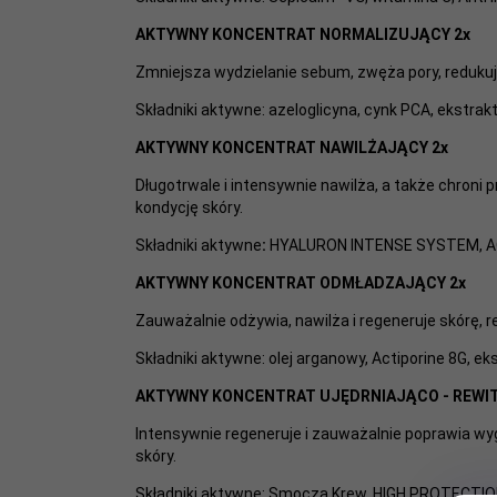
AKTYWNY KONCENTRAT NORMALIZUJĄCY 2x
Zmniejsza wydzielanie sebum, zwęża pory, redukuje
Składniki aktywne: azeloglicyna, cynk PCA, ekstrak
AKTYWNY KONCENTRAT NAWILŻAJĄCY 2x
Długotrwale i intensywnie nawilża, a także chroni 
kondycję skóry.
Składniki aktywne
:
HYALURON INTENSE SYSTEM, AQ
AKTYWNY KONCENTRAT ODMŁADZAJĄCY 2x
Zauważalnie odżywia, nawilża i regeneruje skórę, 
Składniki aktywne: olej arganowy, Actiporine 8G, ek
AKTYWNY KONCENTRAT UJĘDRNIAJĄCO - REWIT
Intensywnie regeneruje i zauważalnie poprawia wyg
skóry.
Składniki aktywne: Smocza Krew, HIGH PROTECT