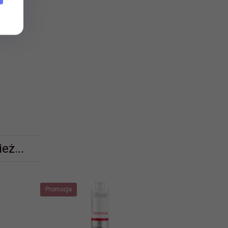
eż...
Promocja