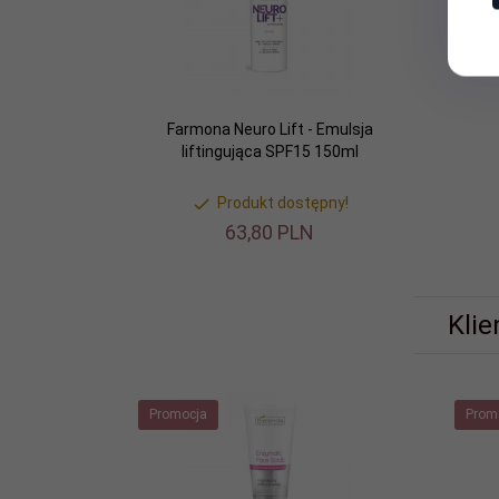
Farmona Neuro Lift - Emulsja
liftingująca SPF15 150ml
Produkt dostępny!
63,
80
PLN
Klie
Promocja
Prom