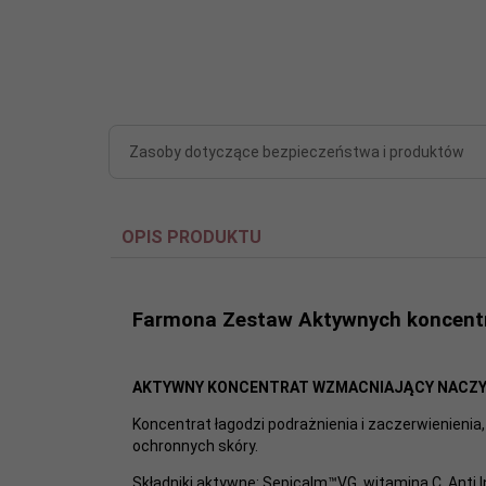
Zasoby dotyczące bezpieczeństwa i produktów
OPIS PRODUKTU
Farmona Zestaw Aktywnych koncent
AKTYWNY KONCENTRAT WZMACNIAJĄCY NACZY
Koncentrat łagodzi podrażnienia i zaczerwienieni
ochronnych skóry.
Składniki aktywne: Sepicalm™VG, witamina C, Ant