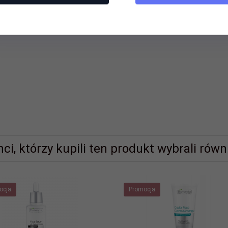
nci, którzy kupili ten produkt wybrali równi
ocja
Promocja