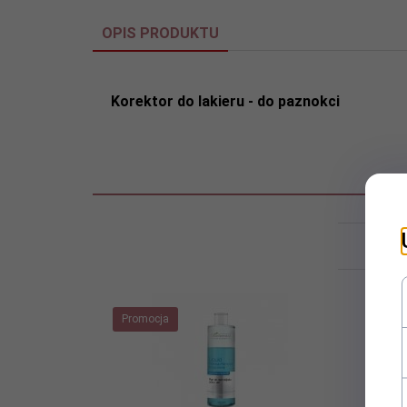
OPIS PRODUKTU
Korektor do lakieru - do paznokci
Klie
Promocja
Prom