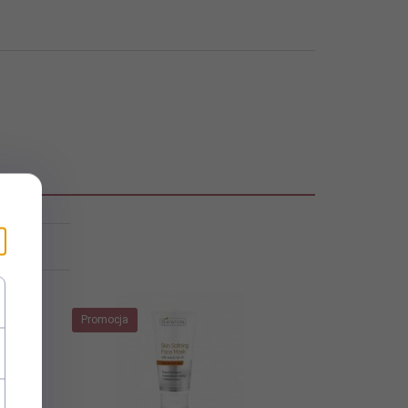
eż...
Promocja