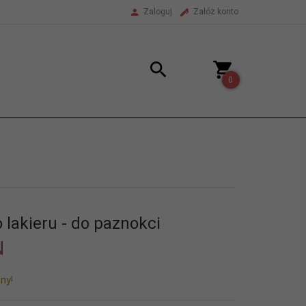
Zaloguj
Załóż konto
0
 lakieru - do paznokci
N
ny!