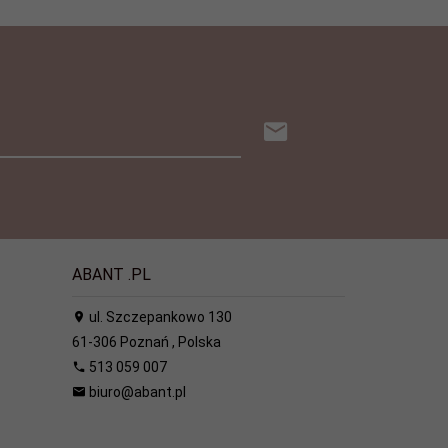
ABANT .PL
ul. Szczepankowo 130
61-306
Poznań
,
Polska
513 059 007
biuro@abant.pl