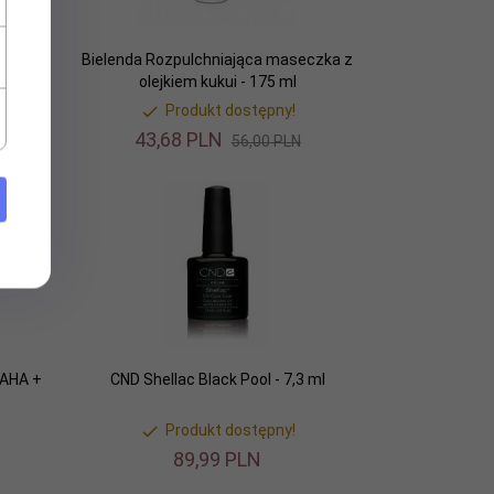
kijażu
Bielenda Rozpulchniająca maseczka z
olejkiem kukui - 175 ml
Produkt dostępny!
43,
68
PLN
56,00 PLN
 AHA +
CND Shellac Black Pool - 7,3 ml
Produkt dostępny!
89,
99
PLN