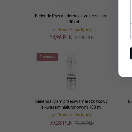
Bielenda Płyn do demakijażu oczu i ust
Bi
- 200 ml
Produkt dostępny!
24,
96
PLN
32,00 PLN
Promocja
Prom
Bielenda Krem przeciwzmarszczkowy
B
z kwasem hialuronowym 100 ml
Produkt dostępny!
59,
28
PLN
76,00 PLN