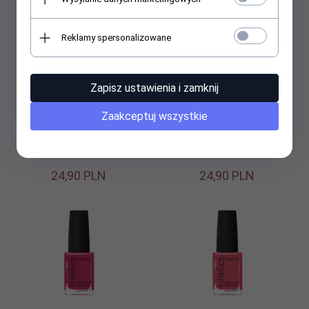
Reklamy spersonalizowane
Zapisz ustawienia i zamknij
Kinetics - Lakier solarny
Kinetics - Lakier solarny
Zaakceptuj wszystkie
15ml - Zephyr #006
15ml - Hot Spot #066
24,
90
PLN
24,
90
PLN