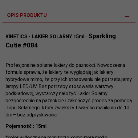
OPIS PRODUKTU
Sparkling
KINETICS - LAKIER SOLARNY 15ml
-
Cutie #084
Profesjonalne solarne lakiery do paznokci. Nowoczesna
formuła sprawia, że lakiery te wyglądają jak lakiery
hybrydowe mimo, że przy ich stosowaniu nie potrzebujemy
lampy LED/UV. Bez potrzeby stosowania warstwy
podkładowej, wystarczy nałożyć Lakier Solarny
bezpośrednio na paznokcie i zakończyć proces za pomocą
Topu Solarnego, który zwiększy trwałość manikiuru do 10
dni – bez odpryskiwania.
Pojemność : 15ml
*kolor widoczny na monitorze komputera może