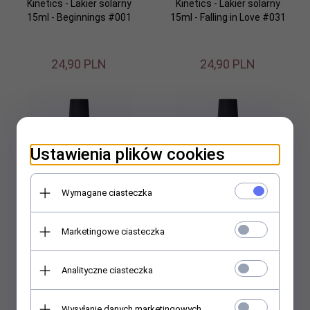
Kinetics - Lakier solarny
Kinetics - Lakier solarny
15ml - Beginnings #001
15ml - Falling in Love #031
24,
90
PLN
24,
90
PLN
Ustawienia plików cookies
Wymagane ciasteczka
Kinetics - Lakier solarny
Kinetics - Lakier solarny
15ml - First Date #004
15ml - Dress to Impress
Marketingowe ciasteczka
#207
Analityczne ciasteczka
24,
90
PLN
24,
90
PLN
Wysyłanie danych marketingowych