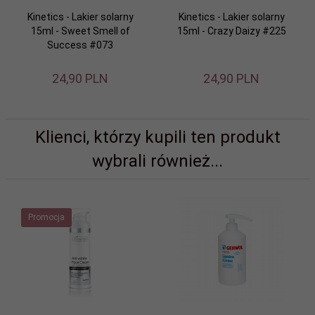
Kinetics - Lakier solarny
Kinetics - Lakier solarny
15ml - Sweet Smell of
15ml - Crazy Daizy #225
Success #073
24,
90
PLN
24,
90
PLN
Klienci, którzy kupili ten produkt
wybrali również...
Promocja