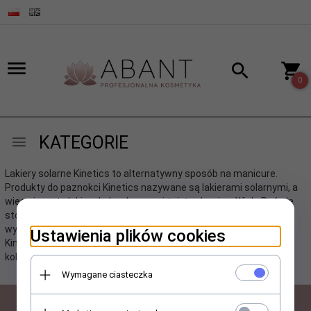
0
KATEGORIE
Lakiery solarne Kinetics to alternatywny sposób na manicure.
Produkty do paznokci Kinetics nazywane są lakierami solarnymi, a
więc nie są to lakiery hybrydowe, ani też tradycyjne. Wiele Pań nie
stosuje hybrydy ze względu na proces jej nakładania i czasami
wyższe ceny, dlatego też decydują się na lakiery solarne marki
Ustawienia plików cookies
Kinetics. Lakiery marki Kinetics posiadają bardzo szeroką gamę
kolorów i są dostępne w naszej hurtowni kosmetycznej.
Wymagane ciasteczka