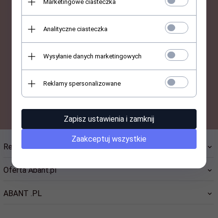
Marketingowe ciasteczka
BĄDŹ NA BIEŻĄCO Z
NOWOŚCIAMI I PROMOCJAMI
Analityczne ciasteczka
ABANT.PL
Wysyłanie danych marketingowych
Reklamy spersonalizowane
-- wpisz adres e-mail --
Zapisz ustawienia i zamknij
Zaakceptuj wszystkie
Regulamin i informacje
Oferta Abant.pl
ABANT .PL