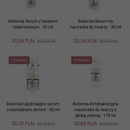
Bielenda Serum z kwasem
Bielenda Serum na
hialuronowym - 30 ml
naczynka do twarzy - 30 ml
33,
54
PLN
33,
54
PLN
43,00 PLN
43,00 PLN
Promocja
Promocja
Bielenda Ujędrniające serum
Bielenda Antybakteryjna
z koloidalnym złotem - 50 ml
maseczka do twarzy z
glinką zieloną - 175 ml
50,
70
PLN
43,
68
PLN
65,00 PLN
56,00 PLN