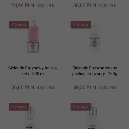
24,
96
PLN
36,
66
PLN
32,00 PLN
47,00 PLN
Promocja
Promocja
Bielenda Satynowy tonik w
Bielenda Enzymatyczny
żelu - 500 ml
peeling do twarzy - 150g
36,
66
PLN
40,
56
PLN
47,00 PLN
52,00 PLN
Promocja
Promocja