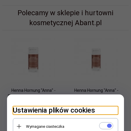
Polecamy w sklepie i hurtowni
kosmetycznej Abant.pl
Henna Hornung "Anna" -
Henna Hornung "Anna" -
Proszkowa - Brązowa - 50g
Proszkowa - Brązowa - 20g
Ustawienia plików cookies
48,
00
PLN
20,
50
PLN
Wymagane ciasteczka