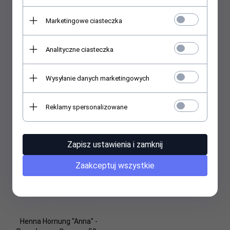
Marketingowe ciasteczka
Analityczne ciasteczka
Henna Hornung "Anna" -
Henna Hornung "Anna" -
Wysyłanie danych marketingowych
Proszkowa - Czarna - 20g
Proszkowa - Grafitowa - 50g
Reklamy spersonalizowane
20,
50
PLN
48,
00
PLN
Zapisz ustawienia i zamknij
Zaakceptuj wszystkie
Henna Hornung "Anna" -