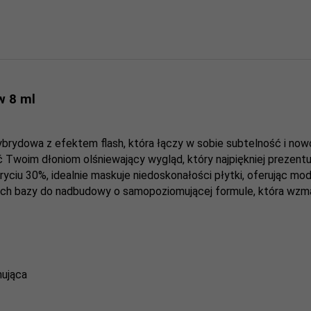
w 8 ml
rydowa z efektem flash, która łączy w sobie subtelność i nowo
 Twoim dłoniom olśniewający wygląd, który najpiękniej prezentu
ryciu 30%, idealnie maskuje niedoskonałości płytki, oferując m
ych bazy do nadbudowy o samopoziomującej formule, która wzmac
mująca