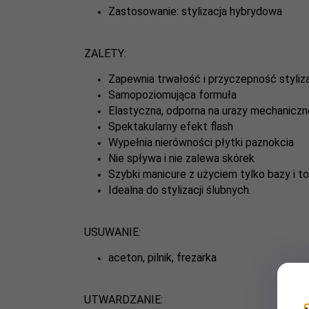
Zastosowanie: stylizacja hybrydowa
ZALETY:
Zapewnia trwałość i przyczepność styliza
Samopoziomująca formuła
Elastyczna, odporna na urazy mechaniczn
Spektakularny efekt flash
Wypełnia nierówności płytki paznokcia
Nie spływa i nie zalewa skórek
Szybki manicure z użyciem tylko bazy i t
Idealna do stylizacji ślubnych.
USUWANIE:
aceton, pilnik, frezarka
UTWARDZANIE: