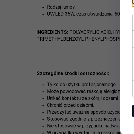
Rodzaj lampy:
UV/LED 36W, czas utwardzania: 60 s
INGREDIENTS:
POLYACRYLIC ACID, HYDROX
TRIMETHYLBENZOYL PHENYLPHOSPHINATE, SILICA
Szczególne środki ostrożności:
Tylko do użytku profesjonalnego.
Może powodować reakcję alergiczną.
Unikać kontaktu ze skórą i oczami.
Chronić przed dziećmi.
Przeczytać uważnie sposób użycia.
Stosować zgodnie z przeznaczeniem.
Nie stosować w przypadku nadwrażliwości
W przypadku wystąpienia reakcji niepożąda