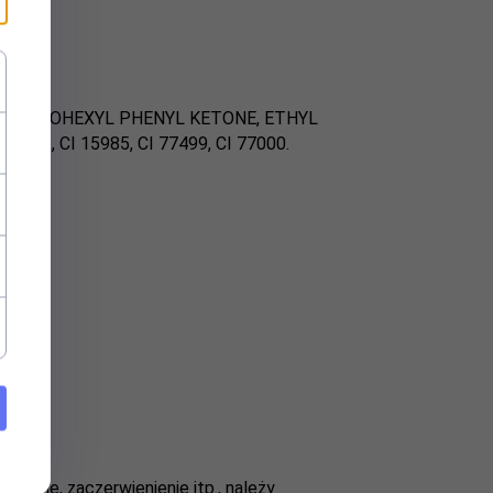
YCYCLOHEXYL PHENYL KETONE, ETHYL
491, CI 15985, CI 77499, CI 77000.
dzenie, zaczerwienienie itp., należy