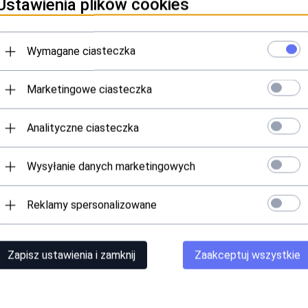
Ustawienia plików cookies
Wymagane ciasteczka
YPROPYL METHACRYLATE, ACRYLATES COPOLYMER, HYDROX
Marketingowe ciasteczka
 [+/-] MICA, CI 77891, CI 77742, CI 77007, CI 15850, CI 77
Analityczne ciasteczka
Wysyłanie danych marketingowych
Reklamy spersonalizowane
Zapisz ustawienia i zamknij
Zaakceptuj wszystkie
 na którykolwiek ze składników produktu.
nej lub pojawienia się nadwrażliwości, np. uczucie pieczenia, swę