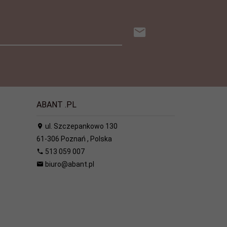
ABANT .PL
ul. Szczepankowo 130
61-306
Poznań
,
Polska
513 059 007
biuro@abant.pl