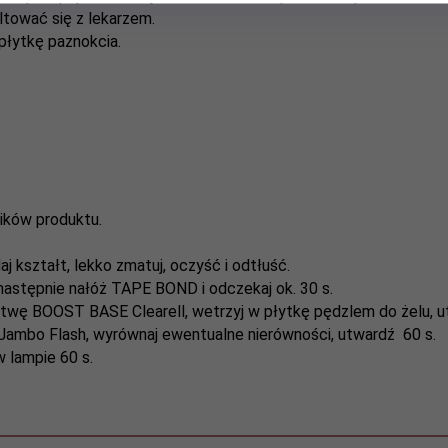
ltować się z lekarzem.
płytkę paznokcia.
ików produktu.
j kształt, lekko zmatuj, oczyść i odtłuść.
 następnie nałóż TAPE BOND i odczekaj ok. 30 s.
stwę BOOST BASE Clearell, wetrzyj w płytkę pędzlem do żelu, u
ambo Flash, wyrównaj ewentualne nierówności, utwardź 60 s.
 lampie 60 s.