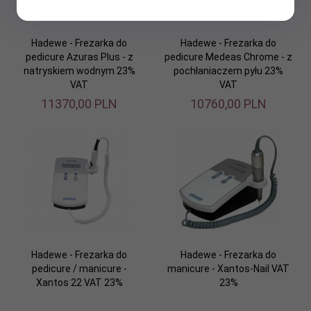
Hadewe - Frezarka do
Hadewe - Frezarka do
pedicure Azuras Plus - z
pedicure Medeas Chrome - z
natryskiem wodnym 23%
pochłaniaczem pyłu 23%
VAT
VAT
11370,
00
PLN
10760,
00
PLN
Hadewe - Frezarka do
Hadewe - Frezarka do
pedicure / manicure -
manicure - Xantos-Nail VAT
Xantos 22 VAT 23%
23%