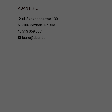
ABANT .PL
ul. Szczepankowo 130
61-306
Poznań
,
Polska
513 059 007
biuro@abant.pl