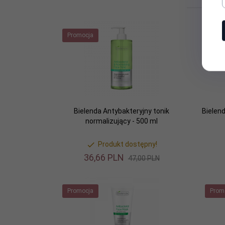
Promocja
Bielenda Antybakteryjny tonik
Bielen
normalizujący - 500 ml
Produkt dostępny!
36,
66
PLN
47,00 PLN
Promocja
Prom