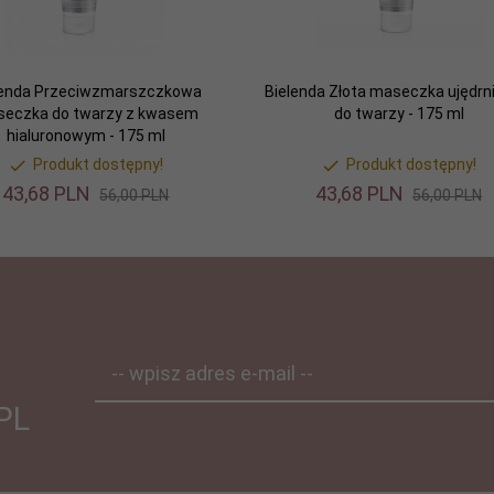
lenda Przeciwzmarszczkowa
Bielenda Złota maseczka ujędrn
eczka do twarzy z kwasem
do twarzy - 175 ml
hialuronowym - 175 ml
Produkt dostępny!
Produkt dostępny!
43,
68
PLN
43,
68
PLN
56,00 PLN
56,00 PLN
-- wpisz adres e-mail --
PL