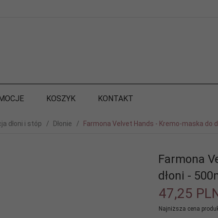
MOCJE
KOSZYK
KONTAKT
ja dłoni i stóp
Dłonie
Farmona Velvet Hands - Kremo-maska do dł
Farmona Ve
dłoni - 500
47,
25
PL
Najniższa cena produk