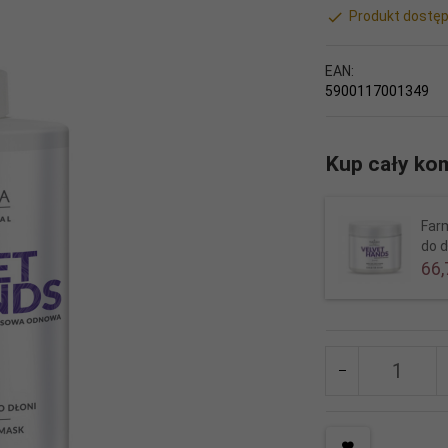
Produkt dostęp
EAN:
5900117001349
Kup cały kom
Farm
do d
66,