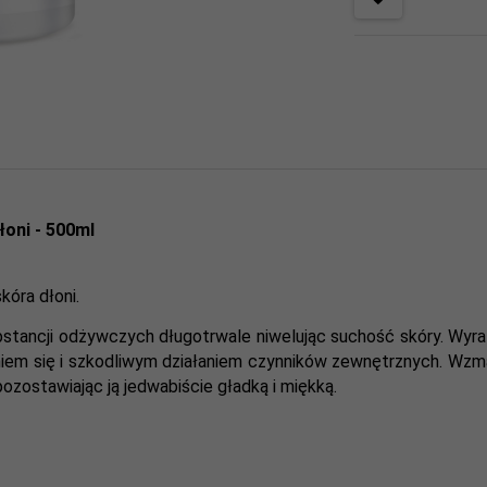
oni - 500ml
kóra dłoni.
bstancji odżywczych długotrwale niwelując suchość skóry. Wyra
eniem się i szkodliwym działaniem czynników zewnętrznych. Wzma
pozostawiając ją jedwabiście gładką i miękką.