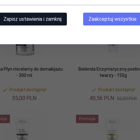
Zapisz ustawienia i zamknij
Zaakceptuj wszystkie
Promocja
da Płyn micelarny do demakijażu
Bielenda Enzymatyczny peelin
- 300 ml
twarzy - 150g
Produkt dostępny!
Produkt dostępny!
35,
00
PLN
40,
56
PLN
52,00 PLN
ocja
Promocja