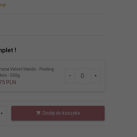
ny!
plet !
ona Velvet Hands - Peeling
Ilość
łoni - 550g
dla
75
PLN
produktu
1851
Dodaj do koszyka