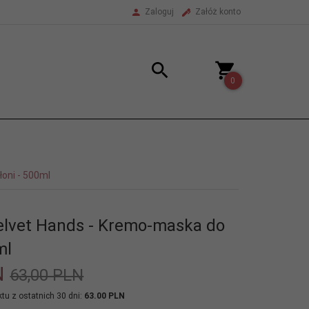
Zaloguj
Załóż konto
0
oni - 500ml
lvet Hands - Kremo-maska do
ml
N
63,00 PLN
tu z ostatnich 30 dni:
63.00 PLN