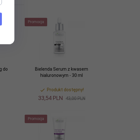
Promocja
g do
Bielenda Serum z kwasem
hialuronowym - 30 ml
Produkt dostępny!
33,
54
PLN
43,00 PLN
Promocja