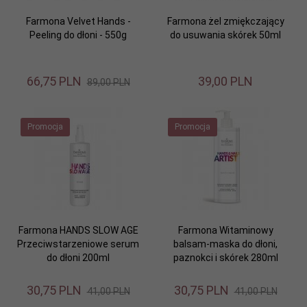
Farmona Velvet Hands -
Farmona żel zmiękczający
Peeling do dłoni - 550g
do usuwania skórek 50ml
66,
75
PLN
39,
00
PLN
89,00 PLN
Promocja
Promocja
Farmona HANDS SLOW AGE
Farmona Witaminowy
Przeciwstarzeniowe serum
balsam-maska do dłoni,
do dłoni 200ml
paznokci i skórek 280ml
30,
75
PLN
30,
75
PLN
41,00 PLN
41,00 PLN