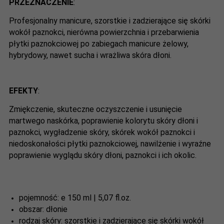
PRZEZNACZENIE
:
Profesjonalny manicure, szorstkie i zadzierające się skórki
wokół paznokci, nierówna powierzchnia i przebarwienia
płytki paznokciowej po zabiegach manicure żelowy,
hybrydowy, nawet sucha i wrażliwa skóra dłoni.
EFEKTY
:
Zmiękczenie, skuteczne oczyszczenie i usunięcie
martwego naskórka, poprawienie kolorytu skóry dłoni i
paznokci, wygładzenie skóry, skórek wokół paznokci i
niedoskonałości płytki paznokciowej, nawilżenie i wyraźne
poprawienie wyglądu skóry dłoni, paznokci i ich okolic.
pojemność:
e 150 ml | 5,07 fl.oz.
obszar:
dłonie
rodzaj skóry:
szorstkie i zadzierające się skórki wokół