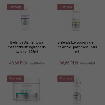
Promocja
Promocja
Bielenda Diamentowa
Bielenda Luksusowy krem
maseczka liftingująca do
na dłonie i paznokcie - 500
twarzy - 175ml
ml
43,
68
PLN
36,
66
PLN
56,00 PLN
47,00 PLN
Promocja
Promocja