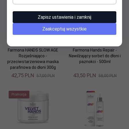
Promocja
Promocja
Zapisz ustawienia i zamknij
Zaakceptuj wszystkie
Farmona HANDS SLOW AGE
Farmona Hands Repair -
Rozjaśniająco -
Nawilżający sorbet do dłoni i
przeciwstarzeniowa maska
paznokci - 500ml
parafinowa do dłoni 300g
42,
75
PLN
43,
50
PLN
57,00 PLN
58,00 PLN
Promocja