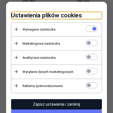
242 400
242 200
160,
76
PLN
160,
76
PLN
Ustawienia plików cookies
Wymagane ciasteczka
Marketingowe ciasteczka
Analityczne ciasteczka
B/S QUICK Klamry w
Klej do klamer 313 210 400
rozmiarze 18 (5szt.) 313
Wysyłanie danych marketingowych
241 800
160,
76
PLN
60,
15
PLN
Reklamy spersonalizowane
Zapisz ustawienia i zamknij