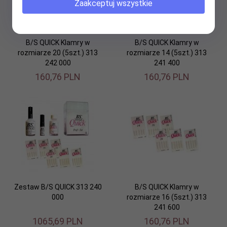
Zaakceptuj wszystkie
B/S QUICK Klamry w
B/S QUICK Klamry w
rozmiarze 20 (5szt.) 313
rozmiarze 14 (5szt.) 313
242 000
241 400
160,
76
PLN
160,
76
PLN
Zestaw B/S QUICK 313 240
B/S QUICK Klamry w
000
rozmiarze 16 (5szt.) 313
241 600
1065,
69
PLN
160,
76
PLN