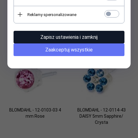
BLOMDAHL - 12-0114-41
BLOMDAHL - 12-0114-47
Reklamy spersonalizowane
DAISY 5mm Crystal
DAISY 5mm Light Rose/
Amethys
Zapisz ustawienia i zamknij
30,
00
PLN
30,
00
PLN
Zaakceptuj wszystkie
BLOMDAHL - 12-0103-03 4
BLOMDAHL - 12-0114-43
mm Rose
DAISY 5mm Sapphire/
Crysta