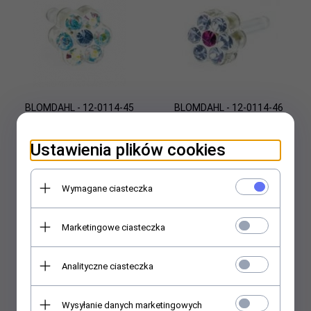
BLOMDAHL - 12-0114-45
BLOMDAHL - 12-0114-46
DAISY 5mm Rainbow/
DAISY 5mm Alexandrite/
Alexandrite
Rose
Ustawienia plików cookies
30,
00
PLN
30,
00
PLN
Wymagane ciasteczka
Marketingowe ciasteczka
Analityczne ciasteczka
Wysyłanie danych marketingowych