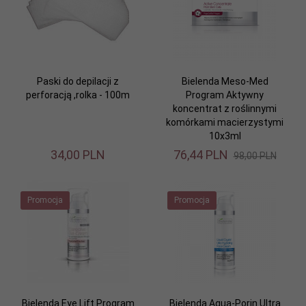
Paski do depilacji z
Bielenda Meso-Med
perforacją ,rolka - 100m
Program Aktywny
koncentrat z roślinnymi
komórkami macierzystymi
10x3ml
34,
00
PLN
76,
44
PLN
98,00 PLN
Promocja
Promocja
Bielenda Eye Lift Program
Bielenda Aqua-Porin Ultra