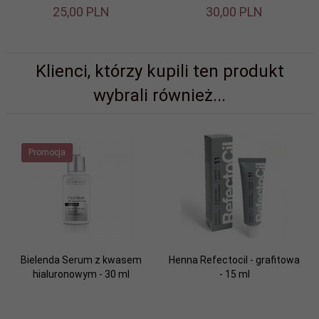
25,
00
PLN
30,
00
PLN
Klienci, którzy kupili ten produkt
wybrali również...
Promocja
Bielenda Serum z kwasem
Henna Refectocil - grafitowa
hialuronowym - 30 ml
- 15 ml