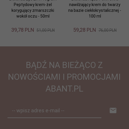
Peptydowy krem-żel
nawilżający krem do twarzy
korygujący zmarszczki
na bazie ciekłokrystalicznej -
wokół oczu - 50ml
100 ml
39,
78
PLN
59,
28
PLN
51,00 PLN
76,00 PLN
BĄDŹ NA BIEŻĄCO Z
NOWOŚCIAMI I PROMOCJAMI
ABANT.PL
-- wpisz adres e-mail --