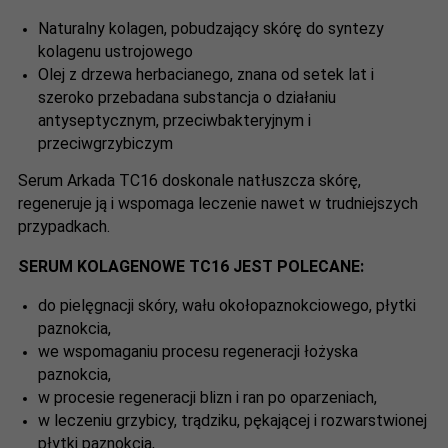
Naturalny kolagen, pobudzający skórę do syntezy
kolagenu ustrojowego
Olej z drzewa herbacianego, znana od setek lat i
szeroko przebadana substancja o działaniu
antyseptycznym, przeciwbakteryjnym i
przeciwgrzybiczym
Serum Arkada TC16 doskonale natłuszcza skórę,
regeneruje ją i wspomaga leczenie nawet w trudniejszych
przypadkach.
SERUM KOLAGENOWE TC16 JEST POLECANE:
do pielęgnacji skóry, wału okołopaznokciowego, płytki
paznokcia,
we wspomaganiu procesu regeneracji łożyska
paznokcia,
w procesie regeneracji blizn i ran po oparzeniach,
w leczeniu grzybicy, trądziku, pękającej i rozwarstwionej
płytki paznokcia,