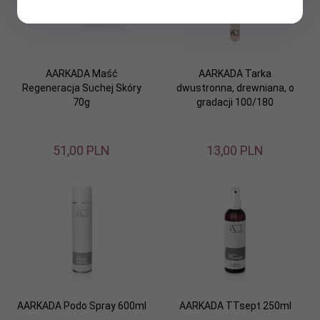
AARKADA Maść
AARKADA Tarka
Regeneracja Suchej Skóry
dwustronna, drewniana, o
70g
gradacji 100/180
51,
00
PLN
13,
00
PLN
AARKADA Podo Spray 600ml
AARKADA TTsept 250ml