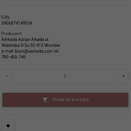
EAN:
5906874149034
Producent:
AArkada Adrian Arkada ul.
Walońska 9/2u 50-413 Wrocław
e-mail: biuro@aarkada.com tel.
790-400-740
Dodaj do koszyka