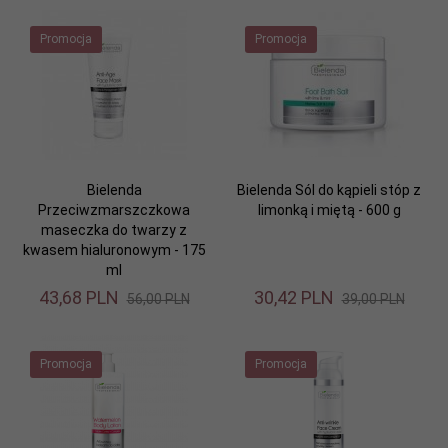
Promocja
Promocja
Bielenda
Bielenda Sól do kąpieli stóp z
Przeciwzmarszczkowa
limonką i miętą - 600 g
maseczka do twarzy z
kwasem hialuronowym - 175
ml
43,
68
PLN
30,
42
PLN
56,00 PLN
39,00 PLN
Promocja
Promocja