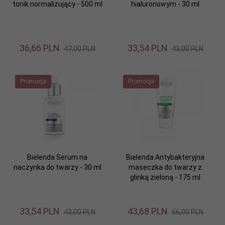
tonik normalizujący - 500 ml
hialuronowym - 30 ml
36,
66
PLN
33,
54
PLN
47,00 PLN
43,00 PLN
Promocja
Promocja
Bielenda Serum na
Bielenda Antybakteryjna
naczynka do twarzy - 30 ml
maseczka do twarzy z
glinką zieloną - 175 ml
33,
54
PLN
43,
68
PLN
43,00 PLN
56,00 PLN