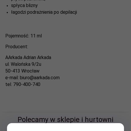
spłyca blizny
łagodzi podrażnienia po depilacji
Pojemność: 11 ml
Producent:
AArkada Adrian Arkada
ul. Walońska 9/2u
50-413 Wrocław
e-mail:
biuro@aarkada.com
tel. 790-400-740
Polecamy w sklepie i hurtowni
kosmetycznej Abant.pl