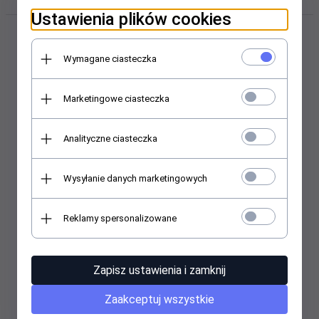
Ustawienia plików cookies
Wymagane ciasteczka
Marketingowe ciasteczka
Analityczne ciasteczka
AARKADA Płyn ochronny do
AARKADA Sól podologiczna
skóry stóp i paznokci 08 Oil
500g
Wysyłanie danych marketingowych
30 ml
Reklamy spersonalizowane
74,
00
PLN
48,
00
PLN
Zapisz ustawienia i zamknij
Zaakceptuj wszystkie