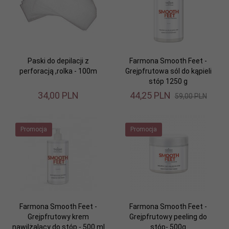
Paski do depilacji z
Farmona Smooth Feet -
perforacją ,rolka - 100m
Grejpfrutowa sól do kąpieli
stóp 1250 g
34,
00
PLN
44,
25
PLN
59,00 PLN
Promocja
Promocja
Farmona Smooth Feet -
Farmona Smooth Feet -
Grejpfrutowy krem
Grejpfrutowy peeling do
nawilżalący do stóp - 500 ml
stóp- 500g