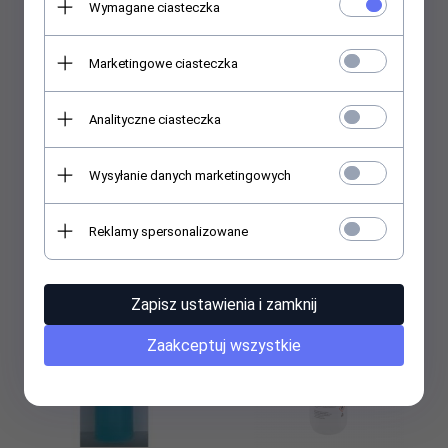
Wymagane ciasteczka
Marketingowe ciasteczka
Analityczne ciasteczka
Wysyłanie danych marketingowych
AMI - Odtłuszczacz - 100ml
Ami Zmywacz
bezacetonowy - 100 ml
Reklamy spersonalizowane
11,
00
PLN
8,
00
PLN
Zapisz ustawienia i zamknij
Zaakceptuj wszystkie