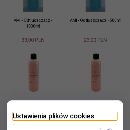
AMI - Odtłuszczacz -
AMI - Odtłuszczacz - 500ml
1000ml
33,
00
PLN
23,
00
PLN
Ami Zmywacz
Ami Zmywacz
bezacetonowy - 500 ml
bezacetonowy - 1000 ml
Ustawienia plików cookies
15,
00
PLN
27,
00
PLN