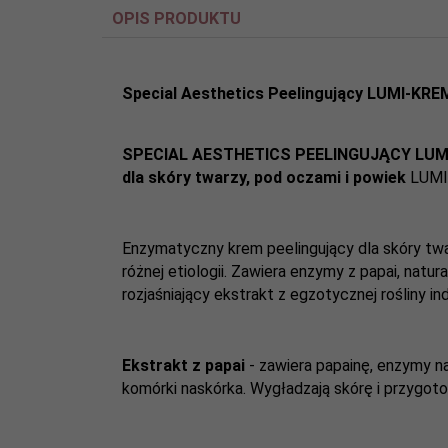
OPIS PRODUKTU
Special Aesthetics Peelingujący LUMI-KR
SPECIAL AESTHETICS
PEELINGUJĄCY LU
dla skóry twarzy, pod oczami i powiek
LUMI
Enzymatyczny krem peelingujący dla skóry twarz
różnej etiologii. Zawiera enzymy z papai, natur
rozjaśniający ekstrakt z egzotycznej rośliny i
Ekstrakt z papai
- zawiera papainę, enzymy n
komórki naskórka. Wygładzają skórę i przygot