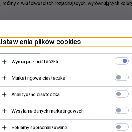
j rośliny o właściwościach rozjaśniających, wyrównujących koloryt
ce i stymulujące keratynizację.
Ustawienia plików cookies
ci kosmetyczne mydlnicy wynikają z obecności saponin w jej sk
talizującym. W zastosowaniach dla skóry tłustej, saponiny działaj
a sebum.
Wymagane ciasteczka
Marketingowe ciasteczka
Analityczne ciasteczka
amy w sklepie i hurtowni kosmetycznej Ab
Wysyłanie danych marketingowych
Reklamy spersonalizowane