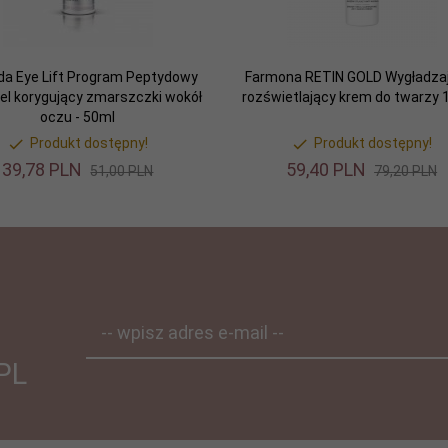
da Eye Lift Program Peptydowy
Farmona RETIN GOLD Wygładza
el korygujący zmarszczki wokół
rozświetlający krem do twarzy 
oczu - 50ml
Produkt dostępny!
Produkt dostępny!
39,
78
PLN
59,
40
PLN
51,00 PLN
79,20 PLN
-- wpisz adres e-mail --
PL