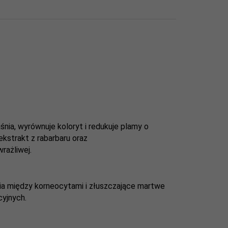
śnia, wyrównuje koloryt i redukuje plamy o
 ekstrakt z rabarbaru oraz
rażliwej.
nia między korneocytami i złuszczające martwe
cyjnych.