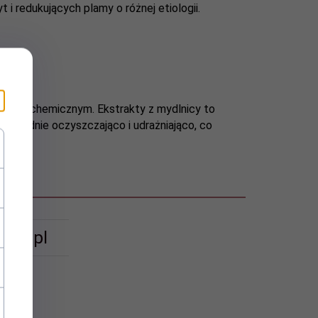
 i redukujących plamy o różnej etiologii.
ładzie chemicznym. Ekstrakty z mydlnicy to
ą łagodnie oczyszczająco i udrażniająco, co
ant.pl