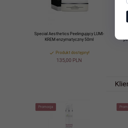
Special Aesthetics Peelingujący LUMI-
Specia
KREM enzymatyczny 50ml
pe
Produkt dostępny!
135,
00
PLN
Klie
Promocja
Prom