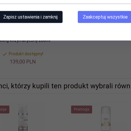
Zapisz ustawienia i zamknij
Zaakceptuj wszystkie
l Aesthetics LUMI-GEL delikatny
eling enzymatyczny 200ml
Produkt dostępny!
139,
00
PLN
nci, którzy kupili ten produkt wybrali równi
ocja
Promocja