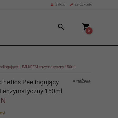
Zaloguj
Załóż konto
0
Peelingujący LUMI-KREM enzymatyczny 150ml
sthetics Peelingujący
 enzymatyczny 150ml
LN
ny!