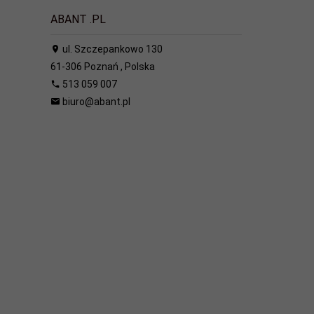
ABANT .PL
ul. Szczepankowo 130
61-306
Poznań
,
Polska
513 059 007
biuro@abant.pl