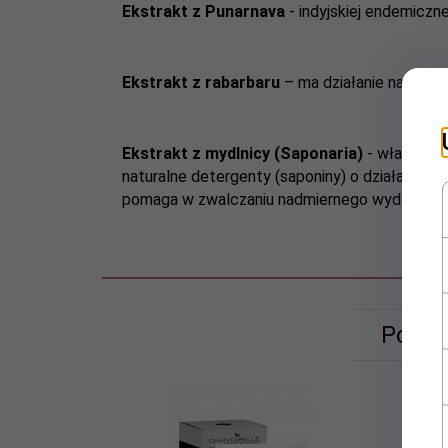
Ekstrakt z Punarnava
- indyjskiej endemiczne
Ekstrakt z rabarbaru
– ma działanie nawilżają
Ekstrakt z mydlnicy (Saponaria)
- właściwoś
naturalne detergenty (saponiny) o działaniu wi
pomaga w zwalczaniu nadmiernego wydzielani
Polec