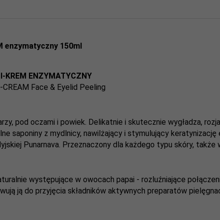
EM enzymatyczny 150ml
MI-KREM ENZYMATYCZNY
-CREAM Face & Eyelid Peeling
y, pod oczami i powiek. Delikatnie i skutecznie wygładza, rozja
alne saponiny z mydlnicy, nawilżający i stymulujący keratynizację
ndyjskiej Punarnava. Przeznaczony dla każdego typu skóry, także w
aturalnie występujące w owocach papai - rozluźniające połącze
owują ją do przyjęcia składników aktywnych preparatów pielęgna