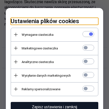
łagodząco. Skutecznie nawilża skórę przesuszoną, ze
skłonnościami do łuszczenia, poprawia elastyczność i
ukrwienie skóry. Jest bogaty w składniki aktywne, jak
witaminy A, E, C i E, enzymy, proteiny, biostyminę, cukry,
Ustawienia plików cookies
mikroelementy.
Wymagane ciasteczka
Marketingowe ciasteczka
Polecamy w sklepie i hurtowni
kosmetycznej Abant.pl
Analityczne ciasteczka
Wysyłanie danych marketingowych
Reklamy spersonalizowane
Zapisz ustawienia i zamknij