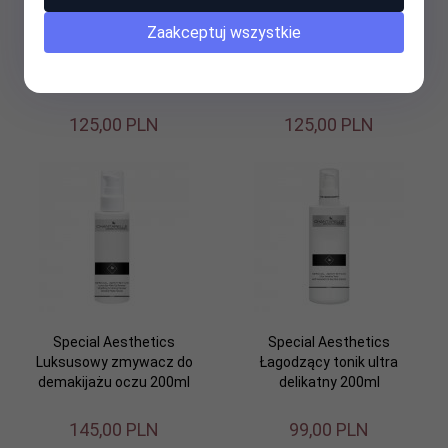
Zaakceptuj wszystkie
Special Aesthetics Mleczko
Special Aesthetics
oczyszczające ultra
Łagodzący tonik ultra
delikatne 500ml
delikatny 500ml
125,
00
PLN
125,
00
PLN
Special Aesthetics
Special Aesthetics
Luksusowy zmywacz do
Łagodzący tonik ultra
demakijażu oczu 200ml
delikatny 200ml
145,
00
PLN
99,
00
PLN