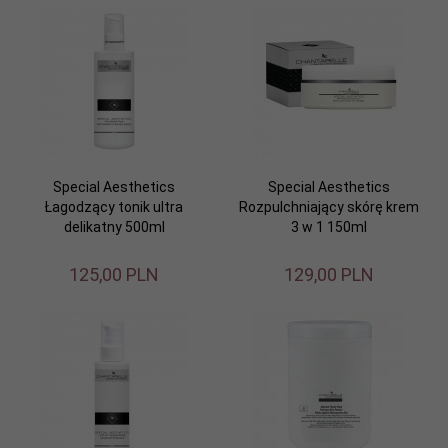
Special Aesthetics
Special Aesthetics
Łagodzący tonik ultra
Rozpulchniający skórę krem
delikatny 500ml
3 w 1 150ml
125,
00
PLN
129,
00
PLN