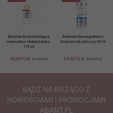
Bielenda Rozpulchniająca
Bielenda Nanowypełniacz
maseczka z olejkiem kukui -
zmarszczek pod oczy 50 ml
175 ml
43,
68
PLN
69,
42
PLN
56,00 PLN
89,00 PLN
BĄDŹ NA BIEŻĄCO Z
NOWOŚCIAMI I PROMOCJAMI
ABANT.PL