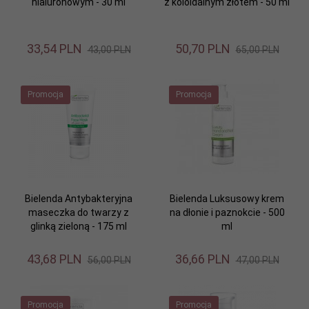
hialuronowym - 30 ml
z koloidalnym złotem - 50 ml
33,
54
PLN
50,
70
PLN
43,00 PLN
65,00 PLN
Promocja
Promocja
Bielenda Antybakteryjna
Bielenda Luksusowy krem
maseczka do twarzy z
na dłonie i paznokcie - 500
glinką zieloną - 175 ml
ml
43,
68
PLN
36,
66
PLN
56,00 PLN
47,00 PLN
Promocja
Promocja