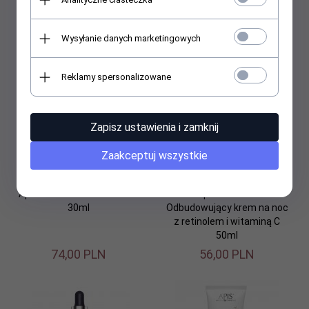
Wysyłanie danych marketingowych
61,
00
PLN
43,
00
PLN
Reklamy spersonalizowane
Zapisz ustawienia i zamknij
Zaakceptuj wszystkie
Apis Kwas GLIKOLOWY 50%
Apis RE-VIT C
30ml
Odbudowujący krem na noc
z retinolem i witaminą C
50ml
74,
00
PLN
56,
00
PLN